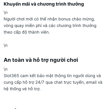
Khuyến mãi và chương trình thưởng
\n
Người chơi mới có thể nhận bonus chào mừng,
vòng quay miễn phí và các chương trình thưởng
theo cấp độ thành viên.
\n
An toàn và hỗ trợ người chơi
\n
Slot365 cam kết bảo mật thông tin người dùng và
cung cấp hỗ trợ 24/7 qua chat trực tuyến, email và
hệ thống vé hỗ trợ.