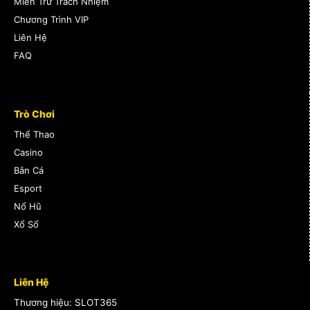
Miễn Trừ Trách Nhiệm
Chương Trình VIP
Liên Hệ
FAQ
Trò Chơi
Thể Thao
Casino
Bắn Cá
Esport
Nổ Hũ
Xổ Số
Liên Hệ
Thương hiệu: SLOT365