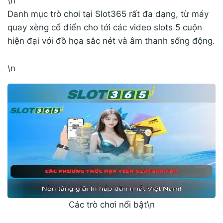
\n
Danh mục trò chơi tại Slot365 rất đa dạng, từ máy
quay xèng cổ điển cho tới các video slots 5 cuộn
hiện đại với đồ họa sắc nét và âm thanh sống động.
\n
Các trò chơi nổi bật\n