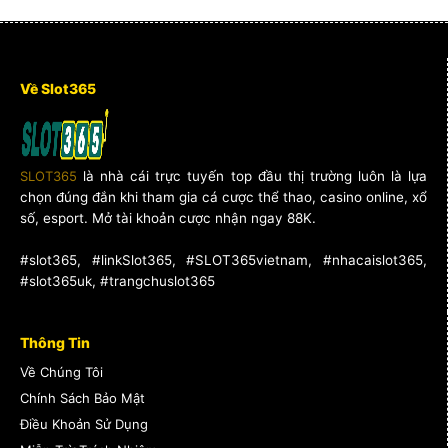
Về Slot365
SLOT365
là nhà cái trực tuyến top đầu thị trường luôn là lựa
chọn đúng đắn khi tham gia cá cược thể thao, casino online, xổ
số, esport. Mở tài khoản cược nhận ngay 88K.
#slot365, #linkSlot365, #SLOT365vietnam, #nhacaislot365,
#slot365uk, #trangchuslot365
Thông Tin
Về Chúng Tôi
Chính Sách Bảo Mật
Điều Khoản Sử Dụng