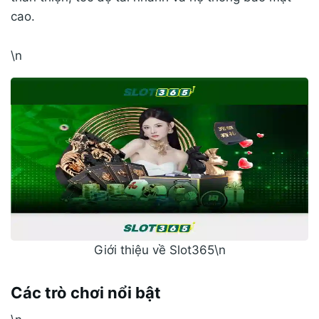
cao.
\n
Giới thiệu về Slot365\n
Các trò chơi nổi bật