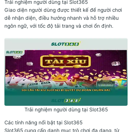
Trải nghiệm người dùng tại Slot365
Giao diện người dùng được thiết kế để người chơi
dễ nhận diện, điều hướng nhanh và hỗ trợ nhiều
ngôn ngữ, với tốc độ tải trang và chơi ổn định.
Trải nghiệm người dùng tại Slot365
Các tính năng nổi bật tại Slot365
Slot365 cung cấp danh mục trò chơi đa dạng, từ