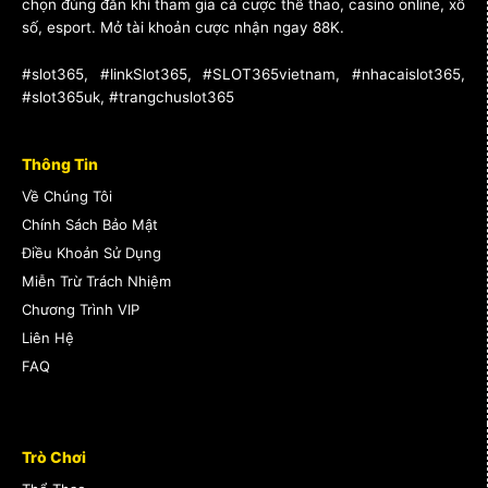
chọn đúng đắn khi tham gia cá cược thể thao, casino online, xổ
số, esport. Mở tài khoản cược nhận ngay 88K.
#slot365, #linkSlot365, #SLOT365vietnam, #nhacaislot365,
#slot365uk, #trangchuslot365
Thông Tin
Về Chúng Tôi
Chính Sách Bảo Mật
Điều Khoản Sử Dụng
Miễn Trừ Trách Nhiệm
Chương Trình VIP
Liên Hệ
FAQ
Trò Chơi