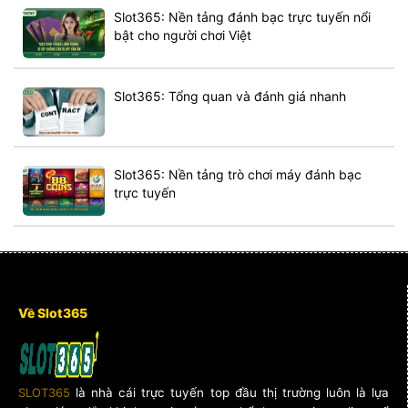
Slot365: Nền tảng đánh bạc trực tuyến nổi
bật cho người chơi Việt
Slot365: Tổng quan và đánh giá nhanh
Slot365: Nền tảng trò chơi máy đánh bạc
trực tuyến
Về Slot365
SLOT365
là nhà cái trực tuyến top đầu thị trường luôn là lựa