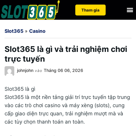
Nhảy
Tìm
Tham gia
đến
kiếm
nội
cho:
Slot365
»
Casino
dung
Slot365 là gì và trải nghiệm chơi
trực tuyến
johnjohn
Tháng 06 06, 2026
vào
Slot365 là gì
Slot365 là một nền tảng giải trí trực tuyến tập trung
vào các trò chơi casino và máy xèng (slots), cung
cấp giao diện trực quan, trải nghiệm mượt mà và
các tùy chọn thanh toán an toàn.