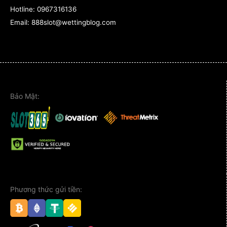
Hotline:
0967316136
Email: 888slot@wettingblog.com
Bảo Mật:
Phương thức gửi tiền: