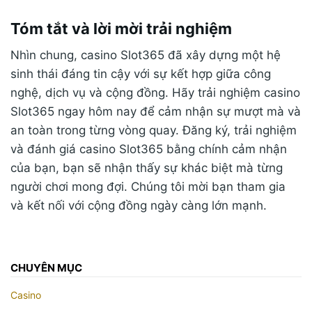
Tóm tắt và lời mời trải nghiệm
Nhìn chung, casino Slot365 đã xây dựng một hệ
sinh thái đáng tin cậy với sự kết hợp giữa công
nghệ, dịch vụ và cộng đồng. Hãy trải nghiệm casino
Slot365 ngay hôm nay để cảm nhận sự mượt mà và
an toàn trong từng vòng quay. Đăng ký, trải nghiệm
và đánh giá casino Slot365 bằng chính cảm nhận
của bạn, bạn sẽ nhận thấy sự khác biệt mà từng
người chơi mong đợi. Chúng tôi mời bạn tham gia
và kết nối với cộng đồng ngày càng lớn mạnh.
CHUYÊN MỤC
Casino