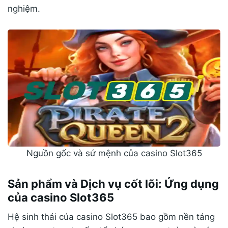
nghiệm.
Nguồn gốc và sứ mệnh của casino Slot365
Sản phẩm và Dịch vụ cốt lõi: Ứng dụng
của casino Slot365
Hệ sinh thái của casino Slot365 bao gồm nền tảng