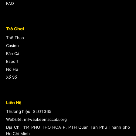
FAQ
Trò Chơi
Thể Thao
Casino
Bắn Cá
Esport
Nổ Hũ
Xổ Số
Liên Hệ
Thương hiệu: SLOT365
Website:
milwaukeemaccabi.org
Địa Chỉ:
114 PHU THO HOA P. PTH Quan Tan Phu Thanh pho
Ho Chi Minh