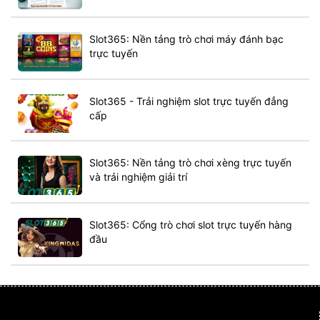
Slot365: Nền tảng trò chơi máy đánh bạc
trực tuyến
Slot365 - Trải nghiệm slot trực tuyến đẳng
cấp
Slot365: Nền tảng trò chơi xèng trực tuyến
và trải nghiệm giải trí
Slot365: Cổng trò chơi slot trực tuyến hàng
đầu