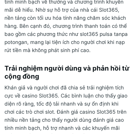
tính minh bạch về thưởng và chương trình khuyến
mãi dễ hiểu. Nhờ sự hỗ trợ của nhà cái Slot365,
nền tảng còn tối ưu hóa tính năng chăm sóc khách
hàng. Bên cạnh đó, chương trình thanh toán có thể
bao gồm các phương thức như slot365 pulsa tanpa
potongan, mang lại tiện ích cho người chơi khi nạp
rút tiền mà không phát sinh phí cao.
Trải nghiệm người dùng và phản hồi từ
cộng đồng
Khán giả và người chơi đã chia sẻ trải nghiệm tích
cực về casino Slot365. Các bình luận cho thấy giao
diện rõ ràng, tốc độ tải nhanh và sự ổn định khi
chơi các trò chơi slot. Đánh giá casino Slot365 trên
nhiều nền tảng cho thấy người dùng đánh giá cao
tính minh bạch, hỗ trợ nhanh và các khuyến mãi