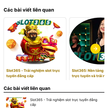
Các bài viết liên quan
Slot365 - Trải nghiệm slot trực
Slot365: Nền tảng tr
tuyến đẳng cấp
trực tuyến và trải ng
Các bài viết liên quan
Slot365 - Trải nghiệm slot trực tuyến đẳng
cấp