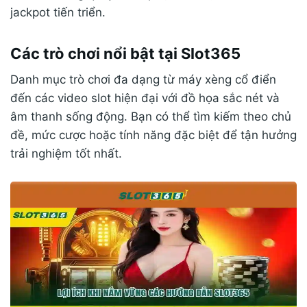
jackpot tiến triển.
Các trò chơi nổi bật tại Slot365
Danh mục trò chơi đa dạng từ máy xèng cổ điển
đến các video slot hiện đại với đồ họa sắc nét và
âm thanh sống động. Bạn có thể tìm kiếm theo chủ
đề, mức cược hoặc tính năng đặc biệt để tận hưởng
trải nghiệm tốt nhất.