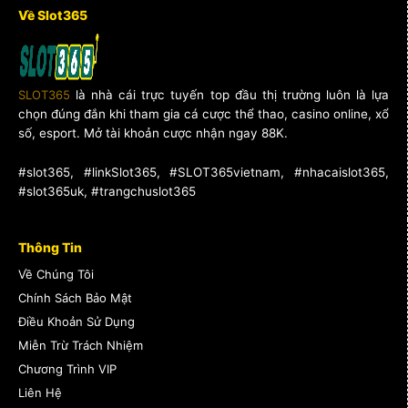
Về Slot365
SLOT365
là nhà cái trực tuyến top đầu thị trường luôn là lựa
chọn đúng đắn khi tham gia cá cược thể thao, casino online, xổ
số, esport. Mở tài khoản cược nhận ngay 88K.
#slot365, #linkSlot365, #SLOT365vietnam, #nhacaislot365,
#slot365uk, #trangchuslot365
Thông Tin
Về Chúng Tôi
Chính Sách Bảo Mật
Điều Khoản Sử Dụng
Miễn Trừ Trách Nhiệm
Chương Trình VIP
Liên Hệ