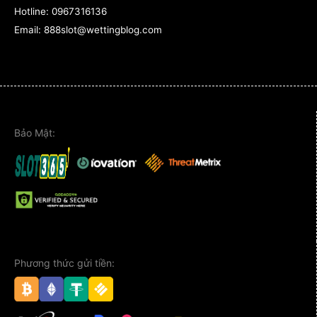
Hotline:
0967316136
Email: 888slot@wettingblog.com
Bảo Mật:
Phương thức gửi tiền: