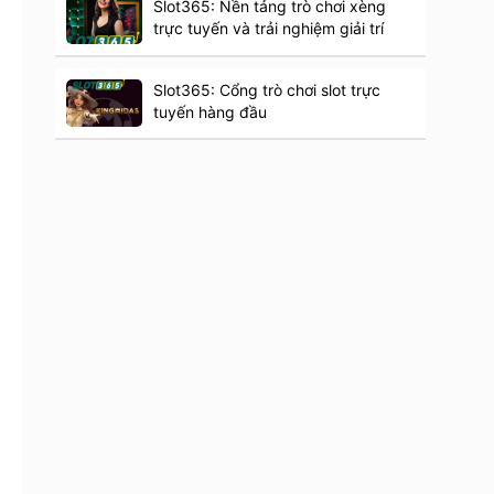
Slot365: Nền tảng trò chơi xèng
trực tuyến và trải nghiệm giải trí
Slot365: Cổng trò chơi slot trực
tuyến hàng đầu