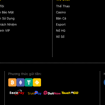
Tôi
Thể Thao
h Bảo Mật
Casino
n Sử Dụng
Bắn Cá
Trách Nhiệm
Esport
ình VIP
Nổ Hũ
Xổ Số
Phương thức gửi tiền:
K