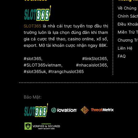
Về Chúng 
Chính Sác
Điều Khoả
SLOT365
là nhà cái trực tuyến top đầu thị
Miễn Trừ 
trường luôn là lựa chọn đúng đắn khi tham
gia cá cược thể thao, casino online, xổ số,
Chương Tr
esport. Mở tài khoản cược nhận ngay 88K.
Liên Hệ
FAQ
#slot365, #linkSlot365,
#SLOT365vietnam, #nhacaislot365,
#slot365uk, #trangchuslot365
Bảo Mật: