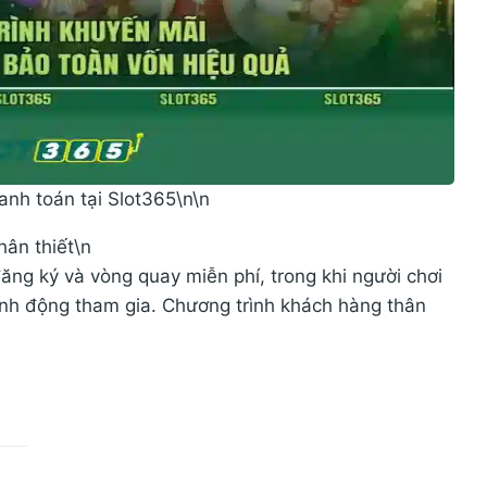
anh toán tại Slot365\n\n
hân thiết
\n
ng ký và vòng quay miễn phí, trong khi người chơi
ành động tham gia. Chương trình khách hàng thân