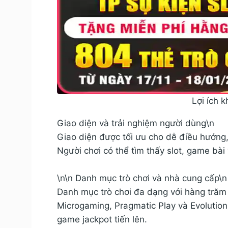
Lợi ích 
Giao diện và trải nghiệm người dùng
\n
Giao diện được tối ưu cho dễ điều hướng, 
Người chơi có thể tìm thấy slot, game bài
\n\n
Danh mục trò chơi và nhà cung cấp
\n
Danh mục trò chơi đa dạng với hàng trăm 
Microgaming, Pragmatic Play và Evolution.
game jackpot tiến lên.