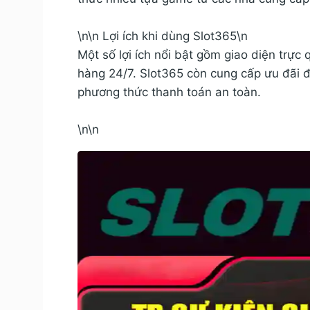
\n\n
Lợi ích khi dùng Slot365
\n
Một số lợi ích nổi bật gồm giao diện trực
hàng 24/7. Slot365 còn cung cấp ưu đãi đ
phương thức thanh toán an toàn.
\n\n