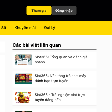
Tham gia
Đăng nhập
 Số
Khuyến mãi
Đại Lý
Các bài viết liên quan
Slot365: Tổng quan và đánh giá
nhanh
Slot365: Nền tảng trò chơi máy
đánh bạc trực tuyến
Slot365 - Trải nghiệm slot trực
tuyến đẳng cấp