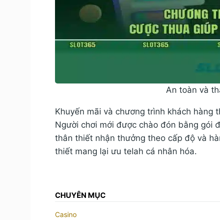
An toàn và th
Khuyến mãi và chương trình khách hàng t
Người chơi mới được chào đón bằng gói đă
thân thiết nhận thưởng theo cấp độ và h
thiết mang lại ưu telah cá nhân hóa.
CHUYÊN MỤC
Casino