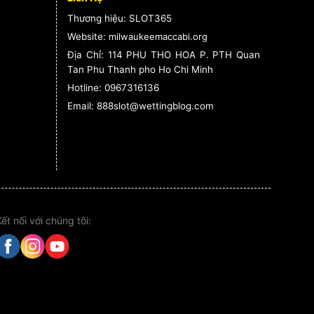
Thương hiệu: SLOT365
Website:
milwaukeemaccabi.org
Địa Chỉ:
114 PHU THO HOA P. PTH Quan
Tan Phu Thanh pho Ho Chi Minh
Hotline:
0967316136
Email: 888slot@wettingblog.com
ết nối với chúng tôi: