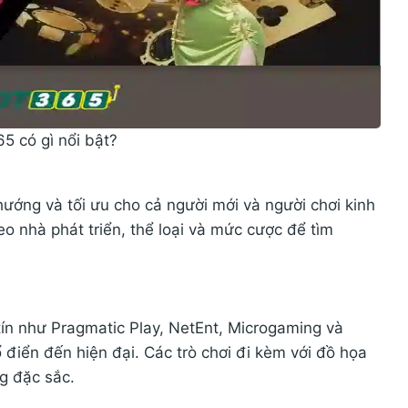
65 có gì nổi bật?
 hướng và tối ưu cho cả người mới và người chơi kinh
eo nhà phát triển, thể loại và mức cược để tìm
tín như Pragmatic Play, NetEnt, Microgaming và
điển đến hiện đại. Các trò chơi đi kèm với đồ họa
ng đặc sắc.