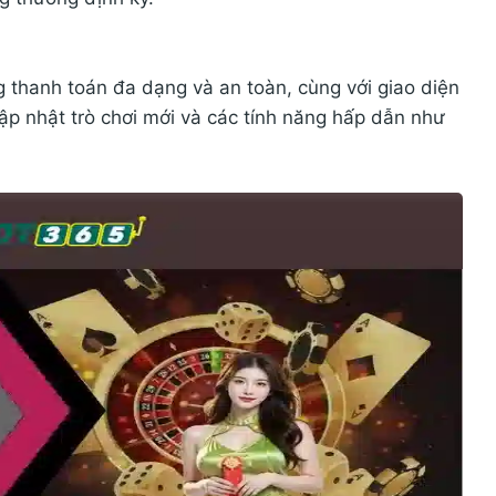
g thanh toán đa dạng và an toàn, cùng với giao diện
cập nhật trò chơi mới và các tính năng hấp dẫn như