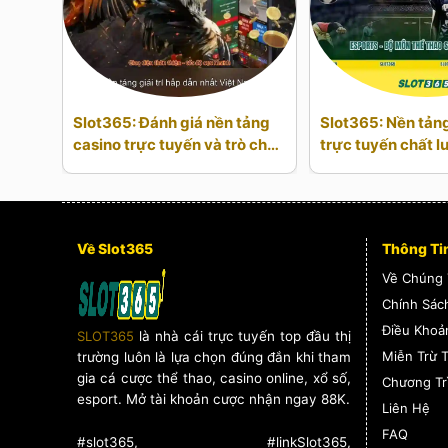
Slot365: Đánh giá nền tảng
Slot365: Nền tản
casino trực tuyến và trò chơi
trực tuyến chất 
xèng
Về Slot365
Thông Ti
Về Chúng 
Chính Sác
Điều Khoả
SLOT365
là nhà cái trực tuyến top đầu thị
Miễn Trừ 
trường luôn là lựa chọn đúng đắn khi tham
gia cá cược thể thao, casino online, xổ số,
Chương Tr
esport. Mở tài khoản cược nhận ngay 88K.
Liên Hệ
FAQ
#slot365, #linkSlot365,