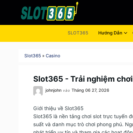
Nhảy
Tìm
đến
kiếm
nội
cho:
dung
SLOT365
Hướng Dẫn
Slot365
»
Casino
Slot365 - Trải nghiệm chơi 
johnjohn
Tháng 06 27, 2026
vào
Giới thiệu về Slot365
Slot365 là nền tảng chơi slot trực tuyến 
suất và danh mục trò chơi phong phú. Ngư
phát triển uy tín và tham gia các hoạt độ