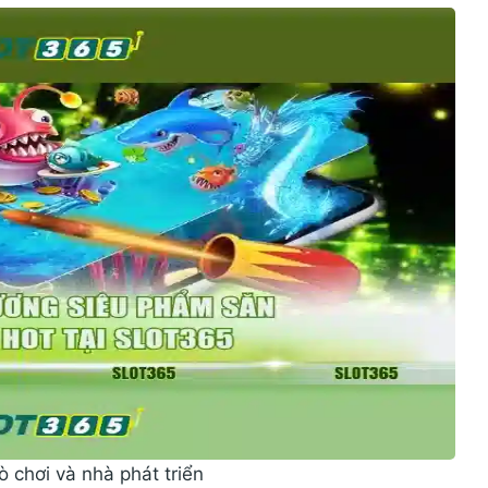
ò chơi và nhà phát triển