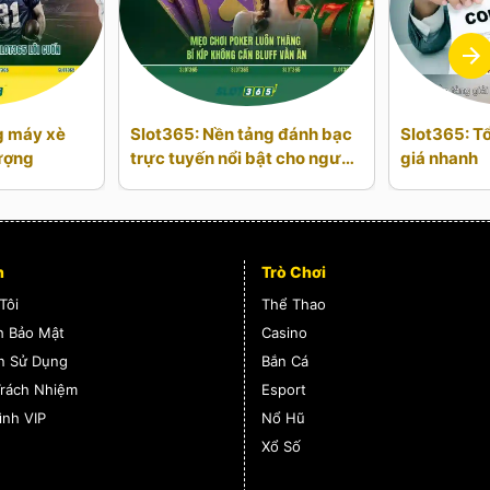
g máy xè
Slot365: Nền tảng đánh bạc
Slot365: T
lượng
trực tuyến nổi bật cho người
giá nhanh
chơi Việt
n
Trò Chơi
Tôi
Thể Thao
h Bảo Mật
Casino
n Sử Dụng
Bắn Cá
Trách Nhiệm
Esport
ình VIP
Nổ Hũ
Xổ Số