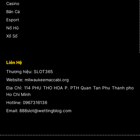
Casino
Bắn Cá
Esport
Nổ Hũ
Xổ Số
Liên Hệ
Thương hiệu: SLOT365
Website:
milwaukeemaccabi.org
Địa Chỉ:
114 PHU THO HOA P. PTH Quan Tan Phu Thanh pho
Ho Chi Minh
Hotline:
0967316136
Email: 888slot@wettingblog.com