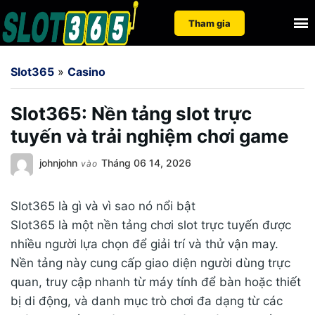
Nhảy
Tìm
Tham gia
đến
kiếm
nội
cho:
Slot365
»
Casino
dung
Slot365: Nền tảng slot trực
tuyến và trải nghiệm chơi game
johnjohn
Tháng 06 14, 2026
vào
Slot365 là gì và vì sao nó nổi bật
Slot365 là một nền tảng chơi slot trực tuyến được
nhiều người lựa chọn để giải trí và thử vận may.
Nền tảng này cung cấp giao diện người dùng trực
quan, truy cập nhanh từ máy tính để bàn hoặc thiết
bị di động, và danh mục trò chơi đa dạng từ các