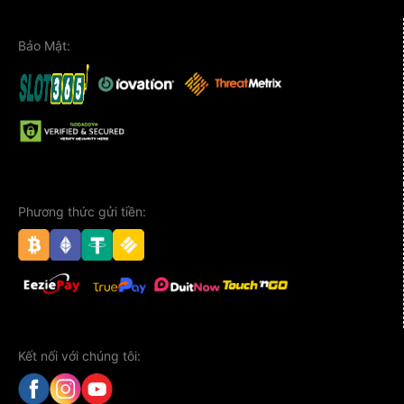
Bảo Mật:
Phương thức gửi tiền:
Kết nối với chúng tôi: