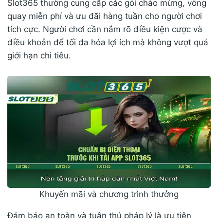
Slot365 thường cung cấp các gói chào mừng, vòng
quay miễn phí và ưu đãi hàng tuần cho người chơi
tích cực. Người chơi cần nắm rõ điều kiện cược và
điều khoản để tối đa hóa lợi ích mà không vượt quá
giới hạn chi tiêu.
Khuyến mãi và chương trình thưởng
Đảm bảo an toàn và tuân thủ pháp lý là ưu tiên