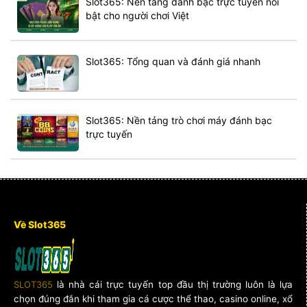
Slot365: Nền tảng đánh bạc trực tuyến nổi
bật cho người chơi Việt
Slot365: Tổng quan và đánh giá nhanh
Slot365: Nền tảng trò chơi máy đánh bạc
trực tuyến
Về Slot365
SLOT365
là nhà cái trực tuyến top đầu thị trường luôn là lựa
chọn đúng đắn khi tham gia cá cược thể thao, casino online, xổ