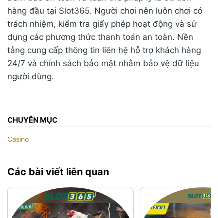
hàng đầu tại Slot365. Người chơi nên luôn chơi có
trách nhiệm, kiểm tra giấy phép hoạt động và sử
dụng các phương thức thanh toán an toàn. Nền
tảng cung cấp thông tin liên hệ hỗ trợ khách hàng
24/7 và chính sách bảo mật nhằm bảo vệ dữ liệu
người dùng.
CHUYÊN MỤC
Casino
Các bài viết liên quan