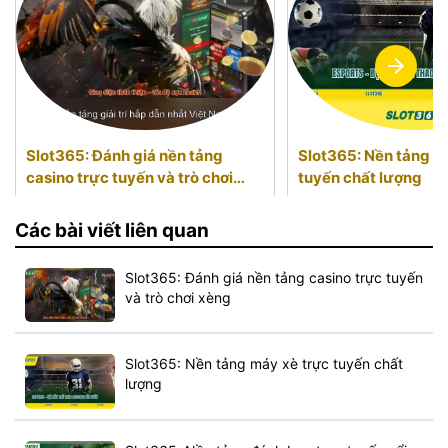
Slot365: Đánh giá nền tảng
Slot365: Nền tảng m
casino trực tuyến và trò chơi
tuyến chất lượng
xèng
Các bài viết liên quan
Slot365: Đánh giá nền tảng casino trực tuyến
và trò chơi xèng
Slot365: Nền tảng máy xè trực tuyến chất
lượng