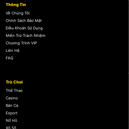
Thông Tin
Về Chúng Tôi
Chính Sách Bảo Mật
Điều Khoản Sử Dụng
Miễn Trừ Trách Nhiệm
Chương Trình VIP
Liên Hệ
FAQ
Trò Chơi
Thể Thao
Casino
Bắn Cá
Esport
Nổ Hũ
Xổ Số