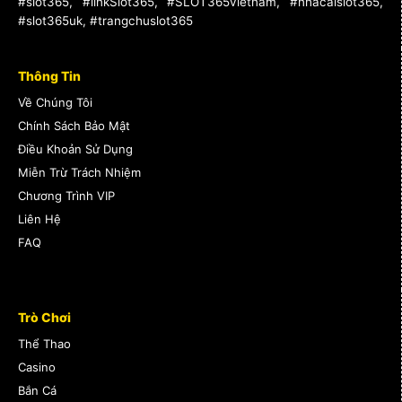
#slot365, #linkSlot365, #SLOT365vietnam, #nhacaislot365,
#slot365uk, #trangchuslot365
Thông Tin
Về Chúng Tôi
Chính Sách Bảo Mật
Điều Khoản Sử Dụng
Miễn Trừ Trách Nhiệm
Chương Trình VIP
Liên Hệ
FAQ
Trò Chơi
Thể Thao
Casino
Bắn Cá