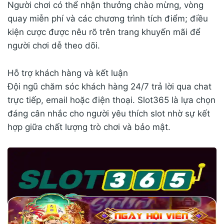
Người chơi có thể nhận thưởng chào mừng, vòng
quay miễn phí và các chương trình tích điểm; điều
kiện cược được nêu rõ trên trang khuyến mãi để
người chơi dễ theo dõi.
Hỗ trợ khách hàng và kết luận
Đội ngũ chăm sóc khách hàng 24/7 trả lời qua chat
trực tiếp, email hoặc điện thoại. Slot365 là lựa chọn
đáng cân nhắc cho người yêu thích slot nhờ sự kết
hợp giữa chất lượng trò chơi và bảo mật.