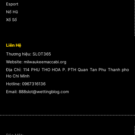
Esport
Nổ Hũ
Xổ Số
Liên Hệ
Thương hiệu: SLOT365
Website:
milwaukeemaccabi.org
Địa Chỉ:
114 PHU THO HOA P. PTH Quan Tan Phu Thanh pho
Ho Chi Minh
Hotline:
0967316136
Email: 888slot@wettingblog.com