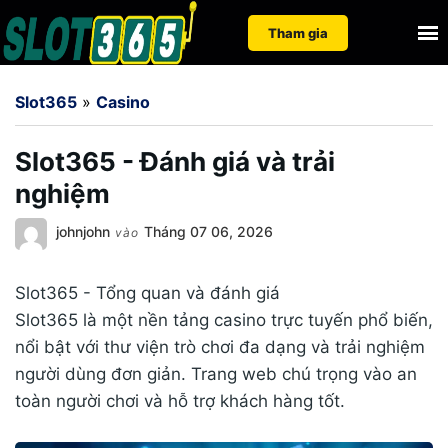
Nhảy
Tìm
Tham gia
đến
kiếm
nội
cho:
Slot365
»
Casino
dung
Slot365 - Đánh giá và trải
nghiệm
johnjohn
Tháng 07 06, 2026
vào
Slot365 - Tổng quan và đánh giá
Slot365 là một nền tảng casino trực tuyến phổ biến,
nổi bật với thư viện trò chơi đa dạng và trải nghiệm
người dùng đơn giản. Trang web chú trọng vào an
toàn người chơi và hỗ trợ khách hàng tốt.