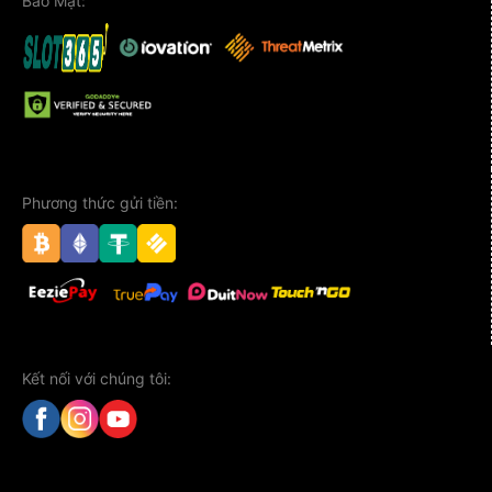
Bảo Mật:
Phương thức gửi tiền:
Kết nối với chúng tôi: